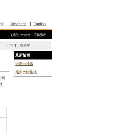
Japanese
English
プ
お問い合わせ・応募資料
バイオ・医科学
最新情報
最新の授賞
最新の贈呈式
に関
イ
）