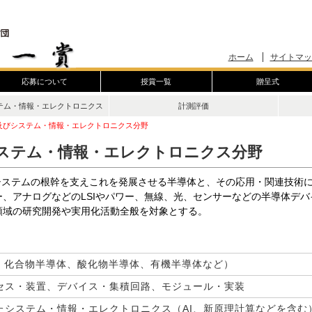
ホーム
サイトマッ
応募について
授賞一覧
贈呈式
テム・情報・エレクトロニクス
計測評価
及びシステム・情報・エレクトロニクス分野
ステム・情報・エレクトロニクス分野
ステムの根幹を支えこれを発展させる半導体と、その応用・関連技術
、アナログなどのLSIやパワー、無線、光、センサーなどの半導体デバ
領域の研究開発や実用化活動全般を対象とする。
i、化合物半導体、酸化物半導体、有機半導体など）
セス・装置、デバイス・集積回路、モジュール・実装
たシステム・情報・エレクトロニクス（AI、新原理計算などを含む