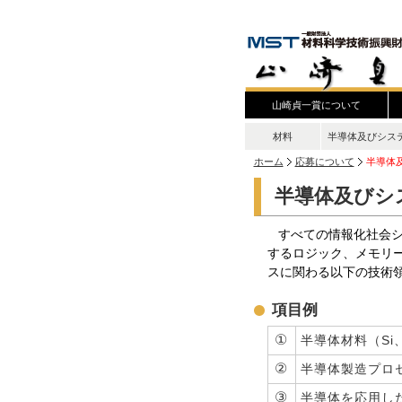
山崎貞一賞について
材料
半導体及びシス
ホーム
応募について
半導体
半導体及びシ
すべての情報化社会シ
するロジック、メモリー
スに関わる以下の技術
項目例
①
半導体材料（S
②
半導体製造プロ
③
半導体を応用し