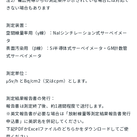
注2）輸出先等からの測定条件が示されている場合には対応で
きない場合もあります
測定装置：
空間線量率用（γ線）：NaIシンチレーション式サーベイメー
タ
表面汚染用 （β線）：Si半導体式サーベイメータ・GM計数管
式サーベイメータ
測定単位：
μSv/h とBq/cm2（又はcpm）とします。
測定結果報告書の発行：
報告書は測定終了後、約1週間程度で送付します。
※英文報告書が必要な場合は「放射線量等測定結果報告書発行
申込書」に英訳名を併記してください。
下記PDFかExcelファイルのどちらかをダウンロードしてご使
用ください。