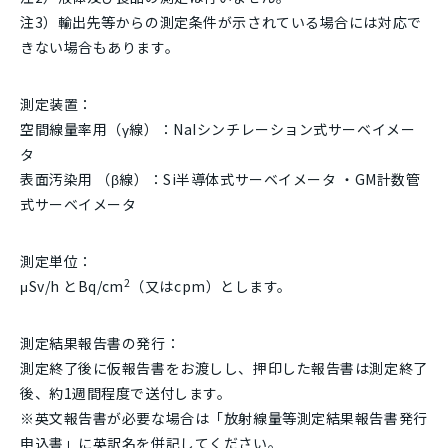
注3）輸出先等からの測定条件が示されている場合には対応で
きない場合もあります。
測定装置：
空間線量率用（γ線）：NaIシンチレーション式サーベイメー
タ
表面汚染用 （β線）：Si半導体式サーベイメータ ・GM計数管
式サーベイメータ
測定単位：
2
μSv/h とBq/cm
（又はcpm）とします。
測定結果報告書の発行：
測定終了後に仮報告書をお渡しし、押印した報告書は測定終了
後、約1週間程度で送付します。
※英文報告書が必要な場合は「放射線量等測定結果報告書発行
申込書」に英訳名を併記してください。