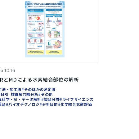
5.10.16
MRとMDによる水素結合部位の解析
定法・加工法
#そのほかの測定法
NMR］核磁気共鳴分析
#その他
算科学・AI・データ解析
#製品分野
#ライフサイエンス
薬品
#バイオテクノロジ
#分析目的
#化学結合状態評価