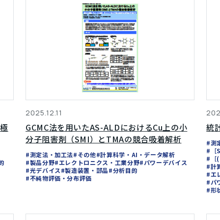
2025.12.11
202
正極
GCMC法を用いたAS-ALDにおけるCu上の小
統
分子阻害剤（SMI）とTMAの競合吸着解析
#測
#［
#測定法・加工法
#その他
#計算科学・AI・データ解析
#［
的
#製品分野
#エレクトロニクス・工業分野
#パワーデバイス
#計
#光デバイス
#製造装置・部品
#分析目的
#エ
#不純物評価・分布評価
#パ
#形