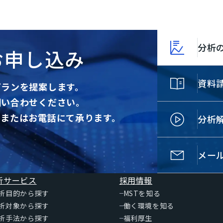
分析
お申し込み
資料
プランを提案します。
問い合わせください。
ム
またはお電話にて承ります。
分析
メー
析サービス
採用情報
析目的から探す
MSTを知る
析対象から探す
働く環境を知る
析手法から探す
福利厚生