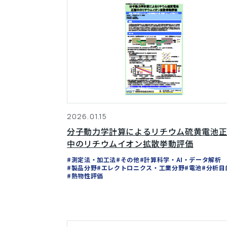
2026.01.15
分子動力学計算によるリチウム硫黄電池
中のリチウムイオン拡散挙動評価
#測定法・加工法
#その他
#計算科学・AI・データ解析
#製品分野
#エレクトロニクス・工業分野
#電池
#分析目
#熱物性評価