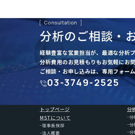
Consultation
分析のご相談・
経験豊富な営業担当が、
最適な分析
分析費用のお見積もりも
お気軽にお
ご相談・お申し込みは、専用フォー
03-3749-2525
トップページ
分
MSTについて
分
分
理事長挨拶
分
法人概要