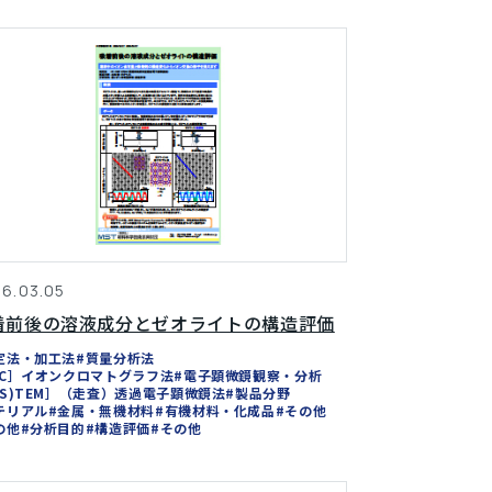
6.03.05
着前後の溶液成分とゼオライトの構造評価
定法・加工法
#質量分析法
IC］イオンクロマトグラフ法
#電子顕微鏡観察・分析
(S)TEM］（走査）透過電子顕微鏡法
#製品分野
テリアル
#金属・無機材料
#有機材料・化成品
#その他
の他
#分析目的
#構造評価
#その他