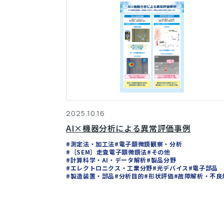
2025.10.16
AI×機器分析による異常評価事例
#測定法・加工法
#電子顕微鏡観察・分析
#［SEM］走査電子顕微鏡法
#その他
#計算科学・AI・データ解析
#製品分野
#エレクトロニクス・工業分野
#光デバイス
#電子部品
#製造装置・部品
#分析目的
#形状評価
#故障解析・不良