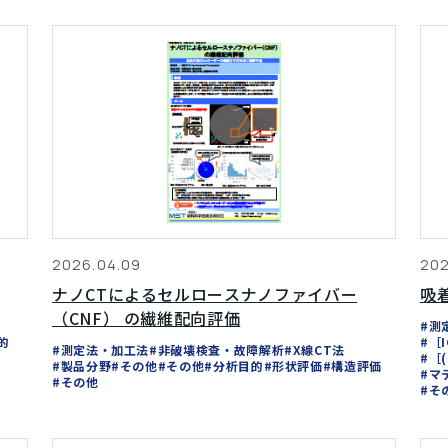
2026.04.09
202
ナノCTによるセルロースナノファイバー
吸
（CNF） の繊維配向評価
#測
的
#［
#測定法・加工法
#非破壊検査・故障解析
#X線CT法
#［
#製品分野
#その他
#その他
#分析目的
#形状評価
#構造評価
#マ
#その他
#そ