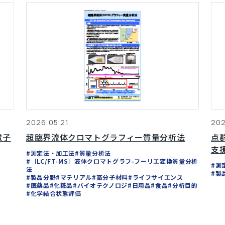
2026.05.21
202
電子
超臨界流体クロマトグラフィー質量分析法
点
支
#測定法・加工法
#質量分析法
#［LC/FT-MS］液体クロマトグラフ-フーリエ変換質量分析
#測
法
#製
#製品分野
#マテリアル
#高分子材料
#ライフサイエンス
#医薬品
#化粧品
#バイオテクノロジ
#日用品
#食品
#分析目的
#化学結合状態評価