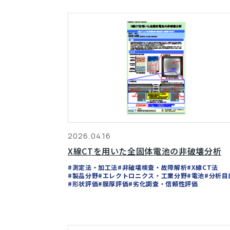
2026.04.16
X線CTを用いた全固体電池の非破壊分析
#測定法・加工法
#非破壊検査・故障解析
#X線CT法
#製品分野
#エレクトロニクス・工業分野
#電池
#分析目
#形状評価
#膜厚評価
#劣化調査・信頼性評価