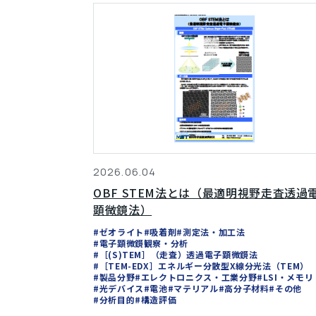
2026.06.04
OBF STEM法とは（最適明視野走査透過
顕微鏡法）
#ゼオライト
#吸着剤
#測定法・加工法
#電子顕微鏡観察・分析
#［(S)TEM］（走査）透過電子顕微鏡法
#［TEM-EDX］エネルギー分散型X線分光法（TEM）
#製品分野
#エレクトロニクス・工業分野
#LSI・メモリ
#光デバイス
#電池
#マテリアル
#高分子材料
#その他
#分析目的
#構造評価