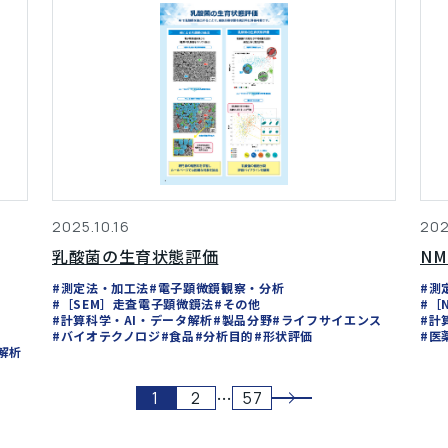
2025.10.16
202
乳酸菌の生育状態評価
N
#測定法・加工法
#電子顕微鏡観察・分析
#測
#［SEM］走査電子顕微鏡法
#その他
#［
#計算科学・AI・データ解析
#製品分野
#ライフサイエンス
#計
#バイオテクノロジ
#食品
#分析目的
#形状評価
#医
解析
…
1
2
57