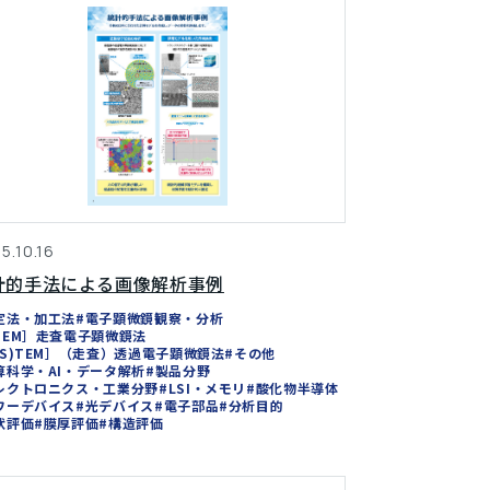
5.10.16
計的手法による画像解析事例
定法・加工法
#電子顕微鏡観察・分析
SEM］走査電子顕微鏡法
(S)TEM］（走査）透過電子顕微鏡法
#その他
算科学・AI・データ解析
#製品分野
レクトロニクス・工業分野
#LSI・メモリ
#酸化物半導体
ワーデバイス
#光デバイス
#電子部品
#分析目的
状評価
#膜厚評価
#構造評価