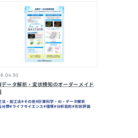
6.04.30
群データ解析・変状検知のオーダーメイド
援
定法・加工法
#その他
#計算科学・AI・データ解析
品分野
#ライフサイエンス
#環境
#分析目的
#形状評価