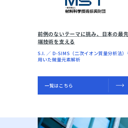
前例のないテーマに挑み、日本の最
端技術を支える
S.I. ／ D-SIMS（二次イオン質量分析法
用いた微量元素解析
一覧はこちら