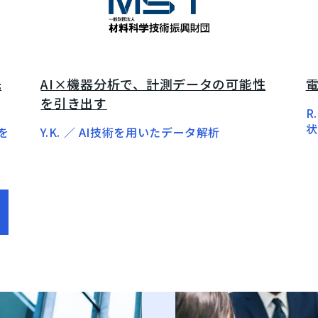
先
AI×機器分析で、計測データの可能性
を引き出す
R
状
）を
Y.K. ／ AI技術を用いたデータ解析