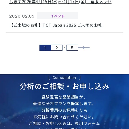
します2026年4月15日(水)～4月17日(金) 幕張メッセ
2026.02.05
イベント
【ご来場のお礼】TCT Japan 2026 ご来場のお礼
投
…
1
2
5
稿
ナ
ビ
ゲ
ー
Consultation
シ
分析のご相談・
お申し込み
ョ
ン
経験豊富な営業担当が、
最適な分析プランを提案します。
分析費用のお見積もりも
お気軽にお問い合わせください。
ご相談・お申し込みは、専用フォーム