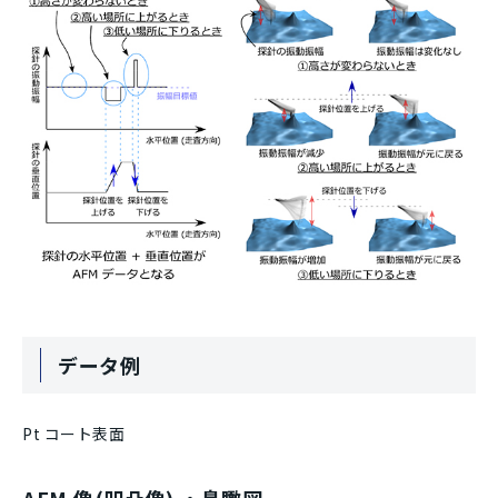
データ例
Pt コート表面
AFM 像(凹凸像) ・鳥瞰図