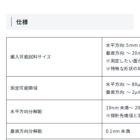
仕様
水平方向: 5m
垂直方向: ～ 20
搬入可能試料サイズ
※測定したい面
※特殊な形状の
水平方向: ～ 80
測定可能領域
垂直方向: ～ 2μ
10nm 未満～ 2
水平方向分解能
※探針先端径と
垂直方向分解能
0.1nm 未満