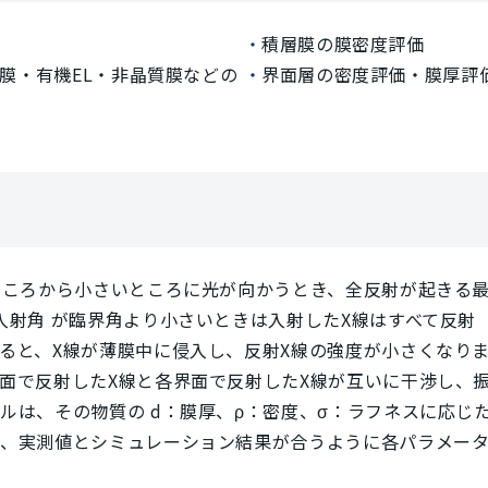
積層膜の膜密度評価
属膜・有機EL・非晶質膜などの
界面層の密度評価・膜厚評
ところから小さいところに光が向かうとき、全反射が起きる
入射角 が臨界角より小さいときは入射したX線はすべて反射
ると、X線が薄膜中に侵入し、反射X線の強度が小さくなり
面で反射したX線と各界面で反射したX線が互いに干渉し、
ルは、その物質の d：膜厚、ρ：密度、σ：ラフネスに応じ
、実測値とシミュレーション結果が合うように各パラメー