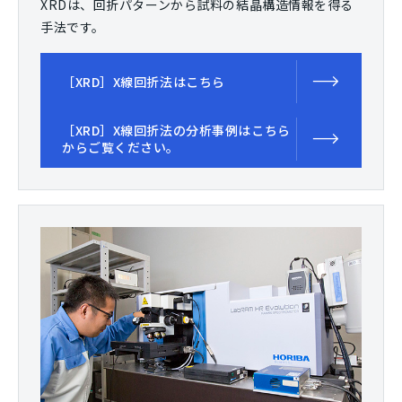
XRDは、回折パターンから試料の結晶構造情報を得る
手法です。
［XRD］X線回折法はこちら
［XRD］X線回折法の分析事例はこちら
からご覧ください。