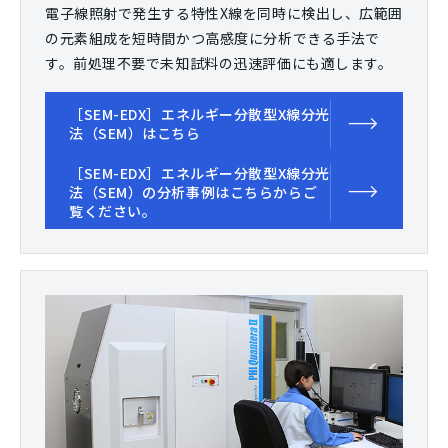
電子線照射で発生する特性X線を同時に検出し、広範囲
の元素組成を短時間かつ高感度に分析できる手法で
す。前処理不要で未知試料の迅速評価にも適します。
［SEM-EDX］エネルギー分散型X線分光
法（SEM）はこちら
［SEM-EDX］エネルギー分散型X線分光
法（SEM）の分析事例はこちらからご
覧ください。