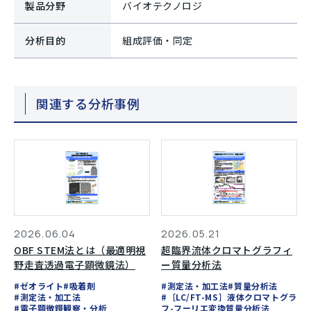
製品分野
バイオテクノロジ
分析目的
組成評価・同定
関連する分析事例
2026.06.04
2026.05.21
OBF STEM法とは（最適明視
超臨界流体クロマトグラフィ
野走査透過電子顕微鏡法）
ー質量分析法
#ゼオライト
#吸着剤
#測定法・加工法
#質量分析法
#測定法・加工法
#［LC/FT-MS］液体クロマトグラ
#電子顕微鏡観察・分析
フ-フーリエ変換質量分析法