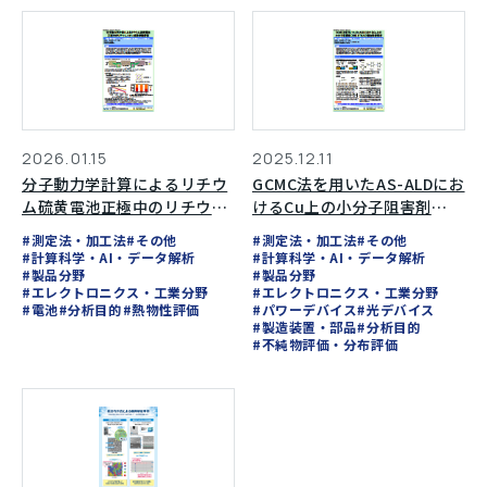
2026.01.15
2025.12.11
分子動力学計算によるリチウ
GCMC法を用いたAS-ALDにお
ム硫黄電池正極中のリチウム
けるCu上の小分子阻害剤
イオン拡散挙動評価
（SMI）とTMAの競合吸着解
#測定法・加工法
#その他
#測定法・加工法
#その他
析
#計算科学・AI・データ解析
#計算科学・AI・データ解析
#製品分野
#製品分野
#エレクトロニクス・工業分野
#エレクトロニクス・工業分野
#電池
#分析目的
#熱物性評価
#パワーデバイス
#光デバイス
#製造装置・部品
#分析目的
#不純物評価・分布評価