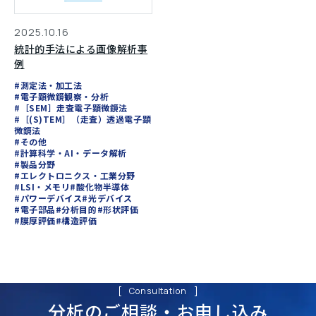
2025.10.16
統計的手法による画像解析事
例
#測定法・加工法
#電子顕微鏡観察・分析
#［SEM］走査電子顕微鏡法
#［(S)TEM］（走査）透過電子顕
微鏡法
#その他
#計算科学・AI・データ解析
#製品分野
#エレクトロニクス・工業分野
#LSI・メモリ
#酸化物半導体
#パワーデバイス
#光デバイス
#電子部品
#分析目的
#形状評価
#膜厚評価
#構造評価
Consultation
分析のご相談・
お申し込み