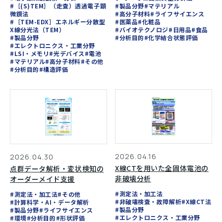
#［(S)TEM］（走査）透過電子顕
#製品分野
#マテリアル
微鏡法
#高分子材料
#ライフサイエンス
#［TEM-EDX］エネルギー分散型
#医薬品
#化粧品
X線分光法（TEM）
#バイオテクノロジ
#日用品
#食品
#製品分野
#分析目的
#化学結合状態評価
#エレクトロニクス・工業分野
#LSI・メモリ
#光デバイス
#電池
#マテリアル
#高分子材料
#その他
#分析目的
#構造評価
2026.04.16
2026.04.30
X線CTを用いた全固体電池の
点群データ解析・変状検知の
非破壊分析
オーダーメイド支援
#測定法・加工法
#測定法・加工法
#その他
#非破壊検査・故障解析
#X線CT法
#計算科学・AI・データ解析
#製品分野
#製品分野
#ライフサイエンス
#エレクトロニクス・工業分野
#環境
#分析目的
#形状評価