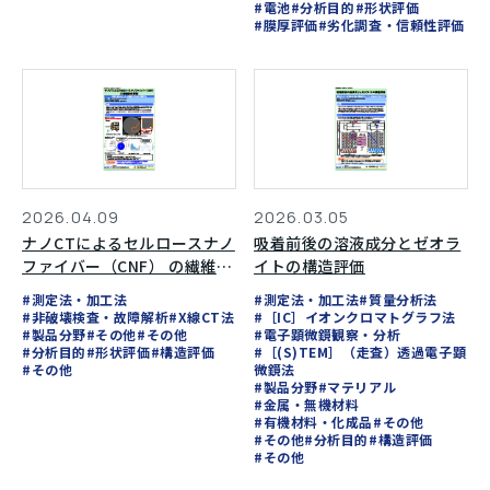
#電池
#分析目的
#形状評価
#膜厚評価
#劣化調査・信頼性評価
2026.04.09
2026.03.05
ナノCTによるセルロースナノ
吸着前後の溶液成分とゼオラ
ファイバー（CNF） の繊維配
イトの構造評価
向評価
#測定法・加工法
#測定法・加工法
#質量分析法
#非破壊検査・故障解析
#X線CT法
#［IC］イオンクロマトグラフ法
#製品分野
#その他
#その他
#電子顕微鏡観察・分析
#分析目的
#形状評価
#構造評価
#［(S)TEM］（走査）透過電子顕
#その他
微鏡法
#製品分野
#マテリアル
#金属・無機材料
#有機材料・化成品
#その他
#その他
#分析目的
#構造評価
#その他