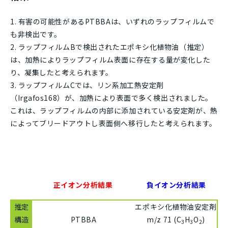
有害の可能性があるPTBBAは、いずれのラップフィルムで
も非検出です。
ラップフィルムBで検出されたエポキシ化植物油（推定）
は、加熱によりラップフィルム表面に存在する量が変化した
り、凝集したと考えられます。
ラップフィルムCでは、リン系加工熱安定剤
（Irgafos168）が、加熱により表面で多く検出されました。
これは、ラップフィルムの内部に添加されている安定剤が、熱
によってブリードアウトし表面側へ移行したと考えられます。
正イオン分析結果
負イオン分析結果
推定
エポキシ化植物油安定剤
構造
PTBBA
m/z
71 (C
H
O
)
3
3
2