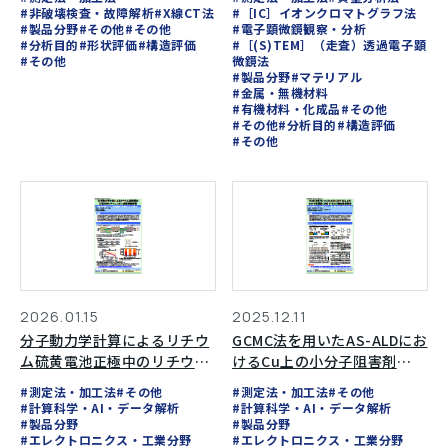
#非破壊検査・故障解析
#X線CT法
#［IC］イオンクロマトグラフ法
#製品分野
#その他
#その他
#電子顕微鏡観察・分析
#分析目的
#形状評価
#構造評価
#［(S)TEM］（走査）透過電子顕
#その他
微鏡法
#製品分野
#マテリアル
#金属・無機材料
#有機材料・化成品
#その他
#その他
#分析目的
#構造評価
#その他
2026.01.15
2025.12.11
分子動力学計算によるリチウ
GCMC法を用いたAS-ALDにお
ム硫黄電池正極中のリチウム
けるCu上の小分子阻害剤
イオン拡散挙動評価
（SMI）とTMAの競合吸着解
#測定法・加工法
#その他
#測定法・加工法
#その他
析
#計算科学・AI・データ解析
#計算科学・AI・データ解析
#製品分野
#製品分野
#エレクトロニクス・工業分野
#エレクトロニクス・工業分野