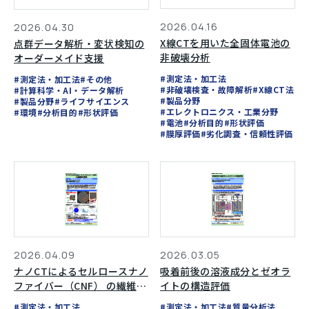
2026.04.16
2026.04.30
X線CTを用いた全固体電池の
点群データ解析・変状検知の
非破壊分析
オーダーメイド支援
#測定法・加工法
#測定法・加工法
#その他
#非破壊検査・故障解析
#X線CT法
#計算科学・AI・データ解析
#製品分野
#製品分野
#ライフサイエンス
#エレクトロニクス・工業分野
#環境
#分析目的
#形状評価
#電池
#分析目的
#形状評価
#膜厚評価
#劣化調査・信頼性評価
2026.04.09
2026.03.05
ナノCTによるセルロースナノ
吸着前後の溶液成分とゼオラ
ファイバー（CNF） の繊維配
イトの構造評価
向評価
#測定法・加工法
#測定法・加工法
#質量分析法