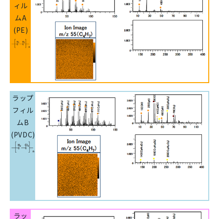
ィル
ムA
(PE)
ラップ
フィル
ムB
(PVDC)
ラッ