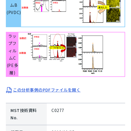
ムB
(PVDC)
ラッ
プフ
ィル
ムC
(PE多
層)
この分析事例のPDFファイルを開く
MST技術資料
C0277
No.