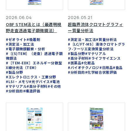
2026.06.04
2026.05.21
OBF STEM法とは（最適明視
超臨界流体クロマトグラフィ
野走査透過電子顕微鏡法）
ー質量分析法
#ゼオライト
#吸着剤
#測定法・加工法
#質量分析法
#測定法・加工法
#［LC/FT-MS］液体クロマトグラ
#電子顕微鏡観察・分析
フ-フーリエ変換質量分析法
#［(S)TEM］（走査）透過電子顕
#製品分野
#マテリアル
微鏡法
#高分子材料
#ライフサイエンス
#［TEM-EDX］エネルギー分散型
#医薬品
#化粧品
X線分光法（TEM）
#バイオテクノロジ
#日用品
#食品
#製品分野
#分析目的
#化学結合状態評価
#エレクトロニクス・工業分野
#LSI・メモリ
#光デバイス
#電池
#マテリアル
#高分子材料
#その他
#分析目的
#構造評価