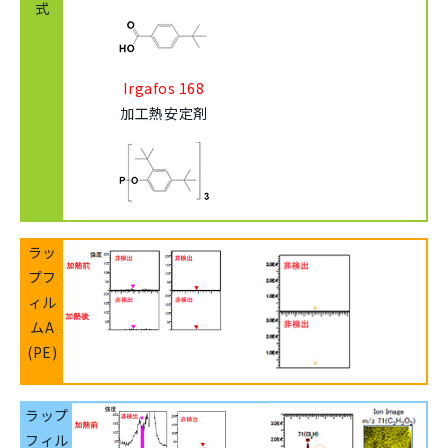
式
Irgafos 168
加工熱安定剤
ラッ
プフ
ィル
ムA
(PE)
ラップ
フィル