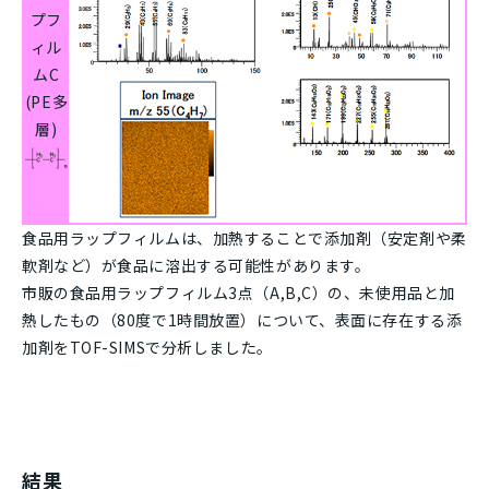
プフ
ィル
ムC
(PE多
層)
食品用ラップフィルムは、加熱することで添加剤（安定剤や柔
軟剤など）が食品に溶出する可能性があります。
市販の食品用ラップフィルム3点（A,B,C）の、未使用品と加
熱したもの（80度で1時間放置）について、表面に存在する添
加剤をTOF-SIMSで分析しました。
結果