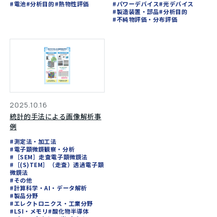
#電池
#分析目的
#熱物性評価
#パワーデバイス
#光デバイス
#製造装置・部品
#分析目的
#不純物評価・分布評価
2025.10.16
統計的手法による画像解析事
例
#測定法・加工法
#電子顕微鏡観察・分析
#［SEM］走査電子顕微鏡法
#［(S)TEM］（走査）透過電子顕
微鏡法
#その他
#計算科学・AI・データ解析
#製品分野
#エレクトロニクス・工業分野
#LSI・メモリ
#酸化物半導体