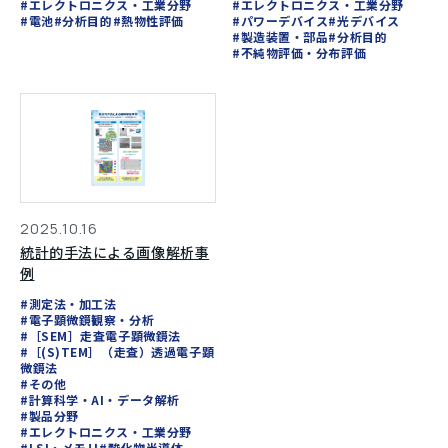
#エレクトロニクス・工業分野
#エレクトロニクス・工業分野
#電池
#分析目的
#熱物性評価
#パワーデバイス
#光デバイス
#製造装置・部品
#分析目的
#不純物評価・分布評価
2025.10.16
統計的手法による画像解析事
例
#測定法・加工法
#電子顕微鏡観察・分析
#［SEM］走査電子顕微鏡法
#［(S)TEM］（走査）透過電子顕
微鏡法
#その他
#計算科学・AI・データ解析
#製品分野
#エレクトロニクス・工業分野
#LSI・メモリ
#酸化物半導体