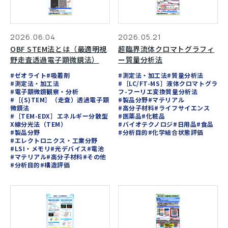
2026.06.04
2026.05.21
OBF STEM法とは（最適明視
超臨界流体クロマトグラフィ
野走査透過電子顕微鏡法）
ー質量分析法
#ゼオライト
#吸着剤
#測定法・加工法
#質量分析法
#測定法・加工法
#［LC/FT-MS］液体クロマトグラ
#電子顕微鏡観察・分析
フ-フーリエ変換質量分析法
#［(S)TEM］（走査）透過電子顕
#製品分野
#マテリアル
微鏡法
#高分子材料
#ライフサイエンス
#［TEM-EDX］エネルギー分散型
#医薬品
#化粧品
X線分光法（TEM）
#バイオテクノロジ
#日用品
#食品
#製品分野
#分析目的
#化学結合状態評価
#エレクトロニクス・工業分野
#LSI・メモリ
#光デバイス
#電池
#マテリアル
#高分子材料
#その他
#分析目的
#構造評価