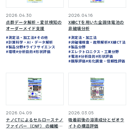
2026.04.16
2026.04.30
X線CTを用いた全固体電池の
点群データ解析・変状検知の
非破壊分析
オーダーメイド支援
#測定法・加工法
#測定法・加工法
#その他
#非破壊検査・故障解析
#X線CT法
#計算科学・AI・データ解析
#製品分野
#製品分野
#ライフサイエンス
#エレクトロニクス・工業分野
#環境
#分析目的
#形状評価
#電池
#分析目的
#形状評価
#膜厚評価
#劣化調査・信頼性評価
2026.04.09
2026.03.05
ナノCTによるセルロースナノ
吸着前後の溶液成分とゼオラ
ファイバー（CNF） の繊維配
イトの構造評価