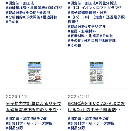
向評価
#測定法・加工法
#測定法・加工法
#質量分析法
#非破壊検査・故障解析
#X線CT法
#［IC］イオンクロマトグラフ法
#製品分野
#その他
#その他
#電子顕微鏡観察・分析
#分析目的
#形状評価
#構造評価
#［(S)TEM］（走査）透過電子顕
#その他
微鏡法
#製品分野
#マテリアル
#金属・無機材料
#有機材料・化成品
#その他
#その他
#分析目的
#構造評価
#その他
2026.01.15
2025.12.11
分子動力学計算によるリチウ
GCMC法を用いたAS-ALDにお
ム硫黄電池正極中のリチウム
けるCu上の小分子阻害剤
イオン拡散挙動評価
（SMI）とTMAの競合吸着解
#測定法・加工法
#その他
#測定法・加工法
#その他
析
#計算科学・AI・データ解析
#計算科学・AI・データ解析
#製品分野
#製品分野