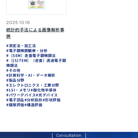
2025.10.16
統計的手法による画像解析事
例
#測定法・加工法
#電子顕微鏡観察・分析
#［SEM］走査電子顕微鏡法
#［(S)TEM］（走査）透過電子顕
微鏡法
#その他
#計算科学・AI・データ解析
#製品分野
#エレクトロニクス・工業分野
#LSI・メモリ
#酸化物半導体
#パワーデバイス
#光デバイス
#電子部品
#分析目的
#形状評価
#膜厚評価
#構造評価
Consultation