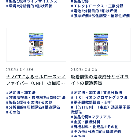
#製品分野
#製品分野
#ライフサイエンス
#エレクトロニクス・工業分野
#環境
#分析目的
#形状評価
#電池
#分析目的
#形状評価
#膜厚評価
#劣化調査・信頼性評価
2026.04.09
2026.03.05
ナノCTによるセルロースナノ
吸着前後の溶液成分とゼオラ
ファイバー（CNF） の繊維配
イトの構造評価
向評価
#測定法・加工法
#測定法・加工法
#質量分析法
#非破壊検査・故障解析
#X線CT法
#［IC］イオンクロマトグラフ法
#製品分野
#その他
#その他
#電子顕微鏡観察・分析
#分析目的
#形状評価
#構造評価
#［(S)TEM］（走査）透過電子顕
#その他
微鏡法
#製品分野
#マテリアル
#金属・無機材料
#有機材料・化成品
#その他
#その他
#分析目的
#構造評価
#その他