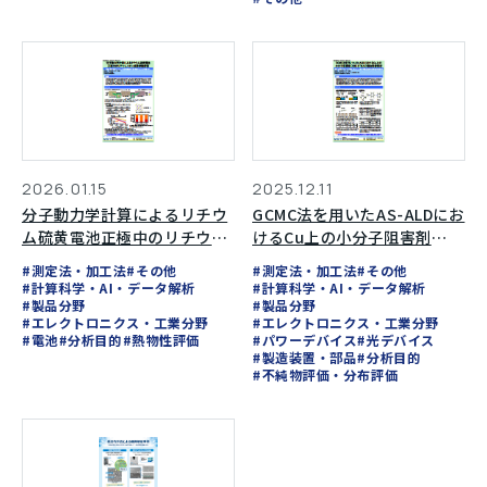
2026.01.15
2025.12.11
分子動力学計算によるリチウ
GCMC法を用いたAS-ALDにお
ム硫黄電池正極中のリチウム
けるCu上の小分子阻害剤
イオン拡散挙動評価
（SMI）とTMAの競合吸着解
#測定法・加工法
#その他
#測定法・加工法
#その他
析
#計算科学・AI・データ解析
#計算科学・AI・データ解析
#製品分野
#製品分野
#エレクトロニクス・工業分野
#エレクトロニクス・工業分野
#電池
#分析目的
#熱物性評価
#パワーデバイス
#光デバイス
#製造装置・部品
#分析目的
#不純物評価・分布評価