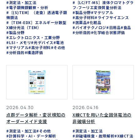
#測定法・加工法
#［LC/FT-MS］液体クロマトグラ
#電子顕微鏡観察・分析
フ-フーリエ変換質量分析法
#［(S)TEM］（走査）透過電子顕
#製品分野
#マテリアル
微鏡法
#高分子材料
#ライフサイエンス
#［TEM-EDX］エネルギー分散型
#医薬品
#化粧品
X線分光法（TEM）
#バイオテクノロジ
#日用品
#食品
#製品分野
#分析目的
#化学結合状態評価
#エレクトロニクス・工業分野
#LSI・メモリ
#光デバイス
#電池
#マテリアル
#高分子材料
#その他
#分析目的
#構造評価
2026.04.16
2026.04.30
X線CTを用いた全固体電池の
点群データ解析・変状検知の
非破壊分析
オーダーメイド支援
#測定法・加工法
#測定法・加工法
#その他
#非破壊検査・故障解析
#X線CT法
#計算科学・AI・データ解析