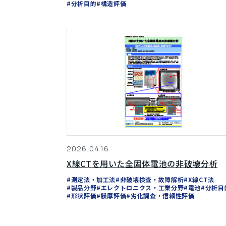
#分析目的
#構造評価
2026.04.16
X線CTを用いた全固体電池の非破壊分析
#測定法・加工法
#非破壊検査・故障解析
#X線CT法
#製品分野
#エレクトロニクス・工業分野
#電池
#分析目
#形状評価
#膜厚評価
#劣化調査・信頼性評価