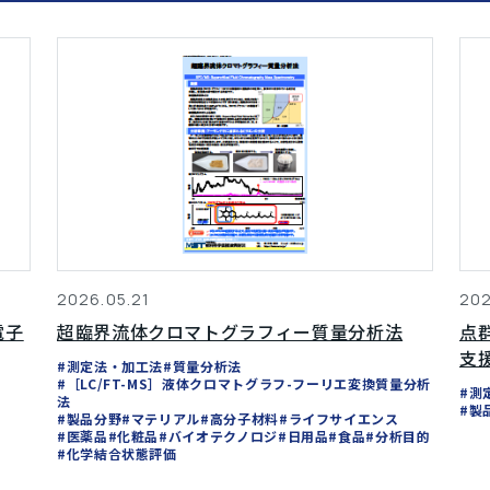
2026.05.21
202
電子
超臨界流体クロマトグラフィー質量分析法
点
支
#測定法・加工法
#質量分析法
#［LC/FT-MS］液体クロマトグラフ-フーリエ変換質量分析
#測
法
#製
#製品分野
#マテリアル
#高分子材料
#ライフサイエンス
#医薬品
#化粧品
#バイオテクノロジ
#日用品
#食品
#分析目的
#化学結合状態評価