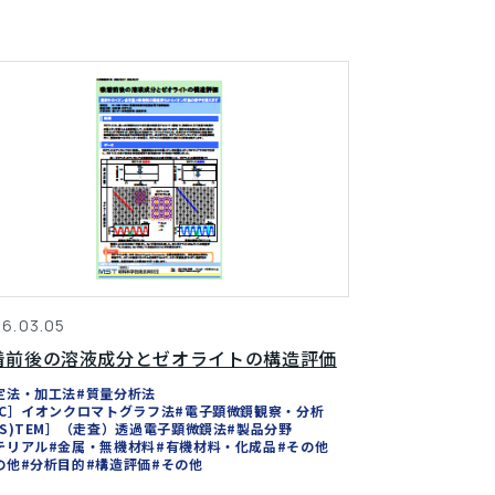
6.03.05
着前後の溶液成分とゼオライトの構造評価
定法・加工法
#質量分析法
IC］イオンクロマトグラフ法
#電子顕微鏡観察・分析
(S)TEM］（走査）透過電子顕微鏡法
#製品分野
テリアル
#金属・無機材料
#有機材料・化成品
#その他
の他
#分析目的
#構造評価
#その他