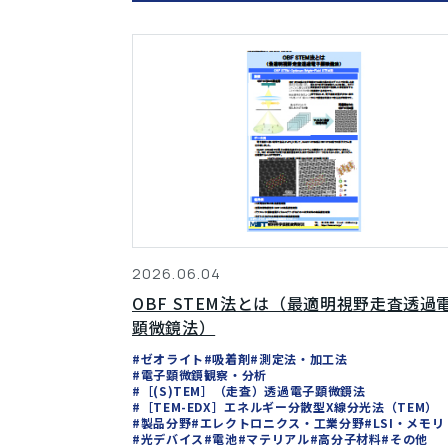
2026.06.04
OBF STEM法とは（最適明視野走査透過
顕微鏡法）
#ゼオライト
#吸着剤
#測定法・加工法
#電子顕微鏡観察・分析
#［(S)TEM］（走査）透過電子顕微鏡法
#［TEM-EDX］エネルギー分散型X線分光法（TEM）
#製品分野
#エレクトロニクス・工業分野
#LSI・メモリ
#光デバイス
#電池
#マテリアル
#高分子材料
#その他