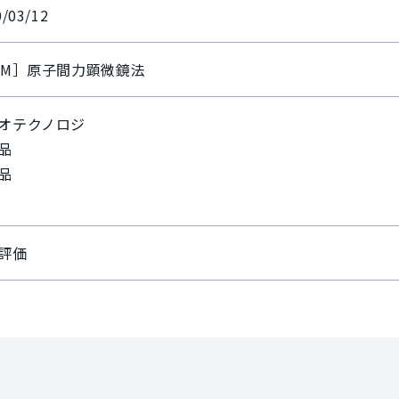
0/03/12
FM］原子間力顕微鏡法
オテクノロジ
品
品
評価