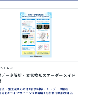
6.04.30
群データ解析・変状検知のオーダーメイド
援
定法・加工法
#その他
#計算科学・AI・データ解析
品分野
#ライフサイエンス
#環境
#分析目的
#形状評価