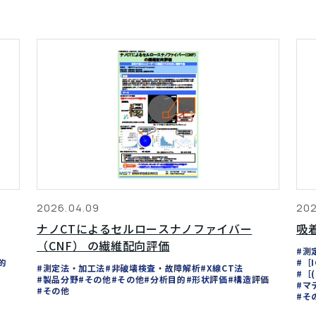
2026.04.09
202
ナノCTによるセルロースナノファイバー
吸
（CNF） の繊維配向評価
#測
的
#［
#測定法・加工法
#非破壊検査・故障解析
#X線CT法
#［
#製品分野
#その他
#その他
#分析目的
#形状評価
#構造評価
#マ
#その他
#そ