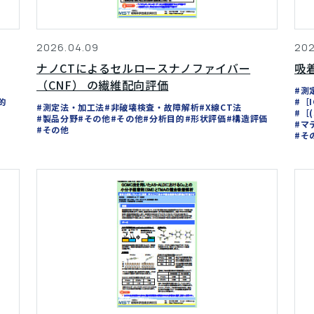
2026.04.09
202
ナノCTによるセルロースナノファイバー
吸
（CNF） の繊維配向評価
#測
的
#［
#測定法・加工法
#非破壊検査・故障解析
#X線CT法
#［
#製品分野
#その他
#その他
#分析目的
#形状評価
#構造評価
#マ
#その他
#そ