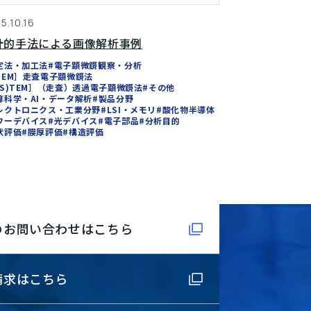
5.10.16
計的手法による画像解析事例
定法・加工法
#電子顕微鏡観察・分析
SEM］走査電子顕微鏡法
(S)TEM］（走査）透過電子顕微鏡法
#その他
算科学・AI・データ解析
#製品分野
レクトロニクス・工業分野
#LSI・メモリ
#酸化物半導体
ワーデバイス
#光デバイス
#電子部品
#分析目的
状評価
#膜厚評価
#構造評価
のお問い合わせはこちら
請求はこちら