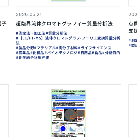
2026.05.21
202
電子
超臨界流体クロマトグラフィー質量分析法
点
支
#測定法・加工法
#質量分析法
#［LC/FT-MS］液体クロマトグラフ-フーリエ変換質量分析
#測
法
#製
#製品分野
#マテリアル
#高分子材料
#ライフサイエンス
#医薬品
#化粧品
#バイオテクノロジ
#日用品
#食品
#分析目的
#化学結合状態評価