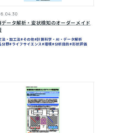
6.04.30
群データ解析・変状検知のオーダーメイド
援
定法・加工法
#その他
#計算科学・AI・データ解析
品分野
#ライフサイエンス
#環境
#分析目的
#形状評価