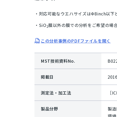
・対応可能なウエハサイズはΦ8inch以
・SiO
膜以外の膜での分析をご希望の場
2
この分析事例のPDFファイルを開く
MST技術資料No.
B02
掲載日
201
測定法・加工法
［I
製品分野
製造
環境