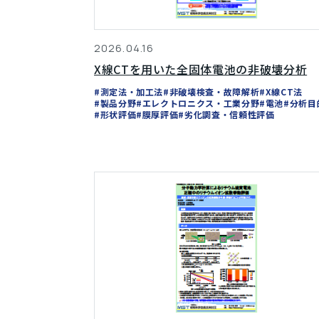
2026.04.16
X線CTを用いた全固体電池の非破壊分析
#測定法・加工法
#非破壊検査・故障解析
#X線CT法
#製品分野
#エレクトロニクス・工業分野
#電池
#分析目
#形状評価
#膜厚評価
#劣化調査・信頼性評価