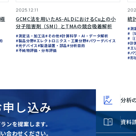
2025.12.11
202
正極
GCMC法を用いたAS-ALDにおけるCu上の小
統
分子阻害剤（SMI）とTMAの競合吸着解析
#測
#［
#測定法・加工法
#その他
#計算科学・AI・データ解析
#［
的
#製品分野
#エレクトロニクス・工業分野
#パワーデバイス
#計
#光デバイス
#製造装置・部品
#分析目的
#エ
#不純物評価・分布評価
#パ
#形
分析
お申し込み
資料
プランを提案します。
問い合わせください。