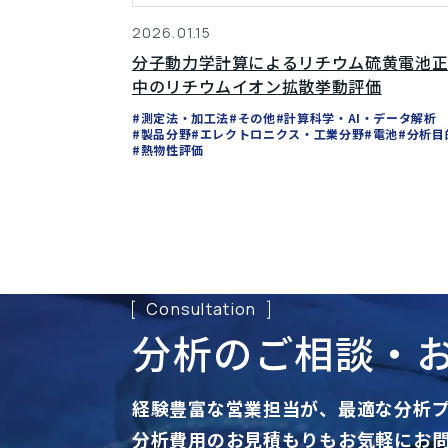
2026.01.15
分子動力学計算によるリチウム硫黄電池
中のリチウムイオン拡散挙動評価
#測定法・加工法
#その他
#計算科学・AI・データ解析
#製品分野
#エレクトロニクス・工業分野
#電池
#分析目
#熱物性評価
Consultation
分析のご相談・
経験豊富な営業担当が、
最適な分析
分析費用のお見積もりも
お気軽にお