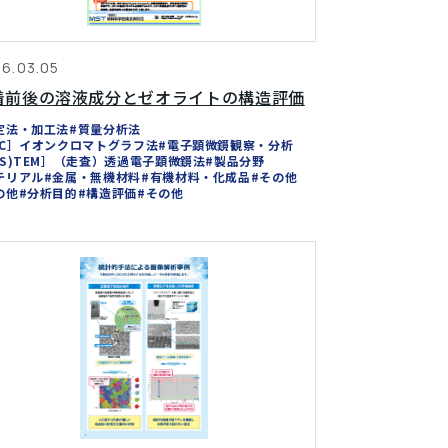
6.03.05
着前後の溶液成分とゼオライトの構造評価
定法・加工法
#質量分析法
IC］イオンクロマトグラフ法
#電子顕微鏡観察・分析
(S)TEM］（走査）透過電子顕微鏡法
#製品分野
テリアル
#金属・無機材料
#有機材料・化成品
#その他
の他
#分析目的
#構造評価
#その他