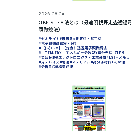
2026.06.04
OBF STEM法とは（最適明視野走査透過
顕微鏡法）
#ゼオライト
#吸着剤
#測定法・加工法
#電子顕微鏡観察・分析
#［(S)TEM］（走査）透過電子顕微鏡法
#［TEM-EDX］エネルギー分散型X線分光法（TEM）
#製品分野
#エレクトロニクス・工業分野
#LSI・メモリ
#光デバイス
#電池
#マテリアル
#高分子材料
#その他
#分析目的
#構造評価