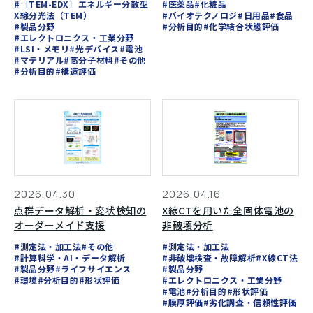
#［TEM-EDX］エネルギー分散型
#医薬品
#化粧品
X線分光法（TEM）
#バイオテクノロジ
#日用品
#食品
#製品分野
#分析目的
#化学結合状態評価
#エレクトロニクス・工業分野
#LSI・メモリ
#光デバイス
#電池
#マテリアル
#高分子材料
#その他
#分析目的
#構造評価
2026.04.16
2026.04.30
X線CTを用いた全固体電池の
点群データ解析・変状検知の
非破壊分析
オーダーメイド支援
#測定法・加工法
#測定法・加工法
#その他
#非破壊検査・故障解析
#X線CT法
#計算科学・AI・データ解析
#製品分野
#製品分野
#ライフサイエンス
#エレクトロニクス・工業分野
#環境
#分析目的
#形状評価
#電池
#分析目的
#形状評価
#膜厚評価
#劣化調査・信頼性評価