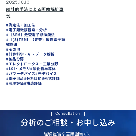
2025.10.16
統計的手法による画像解析事
例
#測定法・加工法
#電子顕微鏡観察・分析
#［SEM］走査電子顕微鏡法
#［(S)TEM］（走査）透過電子顕
微鏡法
#その他
#計算科学・AI・データ解析
#製品分野
#エレクトロニクス・工業分野
#LSI・メモリ
#酸化物半導体
#パワーデバイス
#光デバイス
#電子部品
#分析目的
#形状評価
#膜厚評価
#構造評価
Consultation
分析のご相談・
お申し込み
経験豊富な営業担当が、