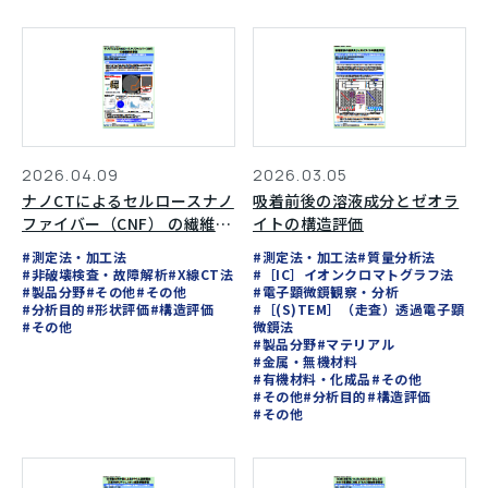
2026.04.09
2026.03.05
ナノCTによるセルロースナノ
吸着前後の溶液成分とゼオラ
ファイバー（CNF） の繊維配
イトの構造評価
向評価
#測定法・加工法
#測定法・加工法
#質量分析法
#非破壊検査・故障解析
#X線CT法
#［IC］イオンクロマトグラフ法
#製品分野
#その他
#その他
#電子顕微鏡観察・分析
#分析目的
#形状評価
#構造評価
#［(S)TEM］（走査）透過電子顕
#その他
微鏡法
#製品分野
#マテリアル
#金属・無機材料
#有機材料・化成品
#その他
#その他
#分析目的
#構造評価
#その他