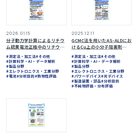
2026.01.15
2025.12.11
分子動力学計算によるリチウ
GCMC法を用いたAS-ALDにお
ム硫黄電池正極中のリチウム
けるCu上の小分子阻害剤
イオン拡散挙動評価
（SMI）とTMAの競合吸着解
#測定法・加工法
#その他
#測定法・加工法
#その他
析
#計算科学・AI・データ解析
#計算科学・AI・データ解析
#製品分野
#製品分野
#エレクトロニクス・工業分野
#エレクトロニクス・工業分野
#電池
#分析目的
#熱物性評価
#パワーデバイス
#光デバイス
#製造装置・部品
#分析目的
#不純物評価・分布評価