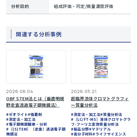
分析目的
組成評価・同定/微量濃度評価
関連する分析事例
2026.06.04
2026.05.21
OBF STEM法とは（最適明視
超臨界流体クロマトグラフィ
野走査透過電子顕微鏡法）
ー質量分析法
#ゼオライト
#吸着剤
#測定法・加工法
#質量分析法
#測定法・加工法
#［LC/FT-MS］液体クロマトグラ
#電子顕微鏡観察・分析
フ-フーリエ変換質量分析法
#［(S)TEM］（走査）透過電子顕
#製品分野
#マテリアル
微鏡法
#高分子材料
#ライフサイエンス