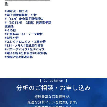
例
#測定法・加工法
#電子顕微鏡観察・分析
#［SEM］走査電子顕微鏡法
#［(S)TEM］（走査）透過電子顕
微鏡法
#その他
#計算科学・AI・データ解析
#製品分野
#エレクトロニクス・工業分野
#LSI・メモリ
#酸化物半導体
#パワーデバイス
#光デバイス
#電子部品
#分析目的
#形状評価
#膜厚評価
#構造評価
Consultation
分析のご相談・
お申し込み
経験豊富な営業担当が、
最適な分析プランを提案します。