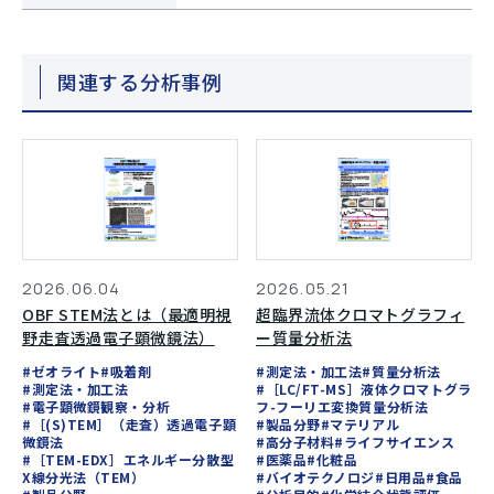
関連する分析事例
2026.06.04
2026.05.21
OBF STEM法とは（最適明視
超臨界流体クロマトグラフィ
野走査透過電子顕微鏡法）
ー質量分析法
#ゼオライト
#吸着剤
#測定法・加工法
#質量分析法
#測定法・加工法
#［LC/FT-MS］液体クロマトグラ
#電子顕微鏡観察・分析
フ-フーリエ変換質量分析法
#［(S)TEM］（走査）透過電子顕
#製品分野
#マテリアル
微鏡法
#高分子材料
#ライフサイエンス
#［TEM-EDX］エネルギー分散型
#医薬品
#化粧品
X線分光法（TEM）
#バイオテクノロジ
#日用品
#食品