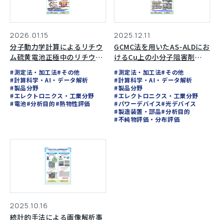
2026.01.15
2025.12.11
分子動力学計算によるリチウ
GCMC法を用いたAS-ALDにお
ム硫黄電池正極中のリチウム
けるCu上の小分子阻害剤
イオン拡散挙動評価
（SMI）とTMAの競合吸着解
#測定法・加工法
#その他
#測定法・加工法
#その他
析
#計算科学・AI・データ解析
#計算科学・AI・データ解析
#製品分野
#製品分野
#エレクトロニクス・工業分野
#エレクトロニクス・工業分野
#電池
#分析目的
#熱物性評価
#パワーデバイス
#光デバイス
#製造装置・部品
#分析目的
#不純物評価・分布評価
2025.10.16
統計的手法による画像解析事