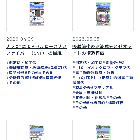
2026.04.09
2026.03.05
ナノCTによるセルロースナノ
吸着前後の溶液成分とゼオラ
ファイバー（CNF） の繊維配
イトの構造評価
向評価
#測定法・加工法
#測定法・加工法
#質量分析法
#非破壊検査・故障解析
#X線CT法
#［IC］イオンクロマトグラフ法
#製品分野
#その他
#その他
#電子顕微鏡観察・分析
#分析目的
#形状評価
#構造評価
#［(S)TEM］（走査）透過電子顕
#その他
微鏡法
#製品分野
#マテリアル
#金属・無機材料
#有機材料・化成品
#その他
#その他
#分析目的
#構造評価
#その他