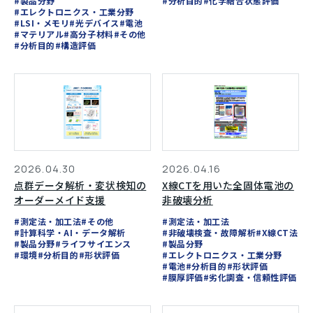
#製品分野
#分析目的
#化学結合状態評価
#エレクトロニクス・工業分野
#LSI・メモリ
#光デバイス
#電池
#マテリアル
#高分子材料
#その他
#分析目的
#構造評価
2026.04.16
2026.04.30
X線CTを用いた全固体電池の
点群データ解析・変状検知の
非破壊分析
オーダーメイド支援
#測定法・加工法
#測定法・加工法
#その他
#非破壊検査・故障解析
#X線CT法
#計算科学・AI・データ解析
#製品分野
#製品分野
#ライフサイエンス
#エレクトロニクス・工業分野
#環境
#分析目的
#形状評価
#電池
#分析目的
#形状評価
#膜厚評価
#劣化調査・信頼性評価