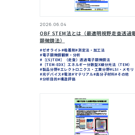
2026.06.04
OBF STEM法とは（最適明視野走査透過
顕微鏡法）
#ゼオライト
#吸着剤
#測定法・加工法
#電子顕微鏡観察・分析
#［(S)TEM］（走査）透過電子顕微鏡法
#［TEM-EDX］エネルギー分散型X線分光法（TEM）
#製品分野
#エレクトロニクス・工業分野
#LSI・メモリ
#光デバイス
#電池
#マテリアル
#高分子材料
#その他
#分析目的
#構造評価