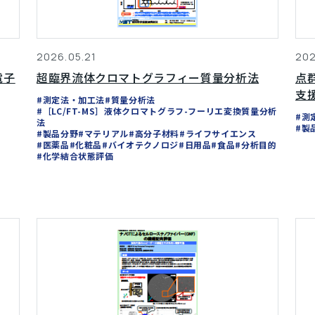
2026.05.21
202
電子
超臨界流体クロマトグラフィー質量分析法
点
支
#測定法・加工法
#質量分析法
#［LC/FT-MS］液体クロマトグラフ-フーリエ変換質量分析
#測
法
#製
#製品分野
#マテリアル
#高分子材料
#ライフサイエンス
#医薬品
#化粧品
#バイオテクノロジ
#日用品
#食品
#分析目的
#化学結合状態評価