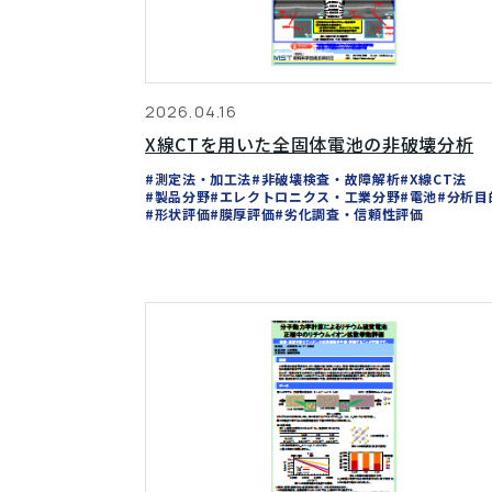
2026.04.16
X線CTを用いた全固体電池の非破壊分析
#測定法・加工法
#非破壊検査・故障解析
#X線CT法
#製品分野
#エレクトロニクス・工業分野
#電池
#分析目
#形状評価
#膜厚評価
#劣化調査・信頼性評価