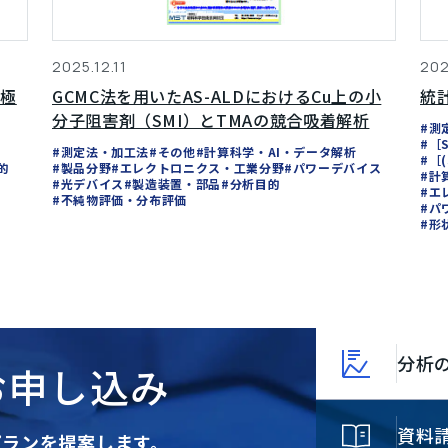
2025.12.11
202
正極
GCMC法を用いたAS-ALDにおけるCu上の小
統
分子阻害剤（SMI）とTMAの競合吸着解析
#測
#［
#測定法・加工法
#その他
#計算科学・AI・データ解析
#［
的
#製品分野
#エレクトロニクス・工業分野
#パワーデバイス
#計
#光デバイス
#製造装置・部品
#分析目的
#エ
#不純物評価・分布評価
#パ
#形
分析
お申し込み
資料
プランを提案します。