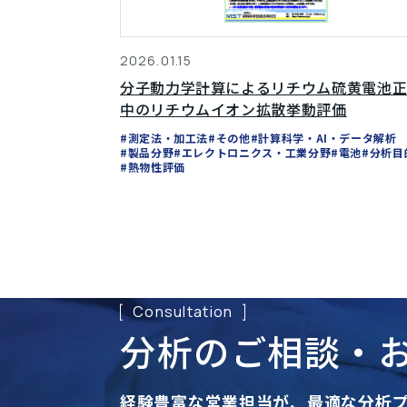
2026.01.15
分子動力学計算によるリチウム硫黄電池
中のリチウムイオン拡散挙動評価
#測定法・加工法
#その他
#計算科学・AI・データ解析
#製品分野
#エレクトロニクス・工業分野
#電池
#分析目
#熱物性評価
Consultation
分析のご相談・
経験豊富な営業担当が、
最適な分析