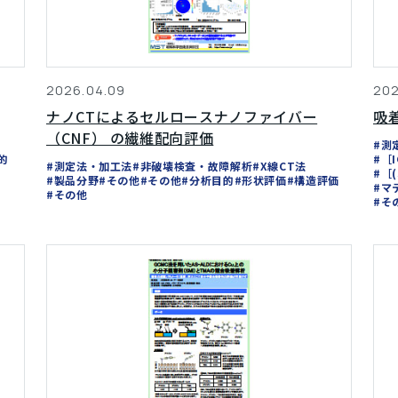
2026.04.09
202
ナノCTによるセルロースナノファイバー
吸
（CNF） の繊維配向評価
#測
的
#［
#測定法・加工法
#非破壊検査・故障解析
#X線CT法
#［
#製品分野
#その他
#その他
#分析目的
#形状評価
#構造評価
#マ
#その他
#そ