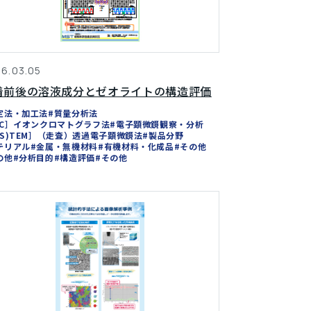
6.03.05
着前後の溶液成分とゼオライトの構造評価
定法・加工法
#質量分析法
IC］イオンクロマトグラフ法
#電子顕微鏡観察・分析
(S)TEM］（走査）透過電子顕微鏡法
#製品分野
テリアル
#金属・無機材料
#有機材料・化成品
#その他
の他
#分析目的
#構造評価
#その他