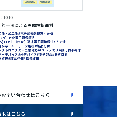
5.10.16
計的手法による画像解析事例
定法・加工法
#電子顕微鏡観察・分析
SEM］走査電子顕微鏡法
(S)TEM］（走査）透過電子顕微鏡法
#その他
算科学・AI・データ解析
#製品分野
レクトロニクス・工業分野
#LSI・メモリ
#酸化物半導体
ワーデバイス
#光デバイス
#電子部品
#分析目的
状評価
#膜厚評価
#構造評価
のお問い合わせはこちら
請求はこちら