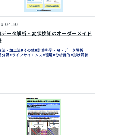
6.04.30
群データ解析・変状検知のオーダーメイド
援
定法・加工法
#その他
#計算科学・AI・データ解析
品分野
#ライフサイエンス
#環境
#分析目的
#形状評価