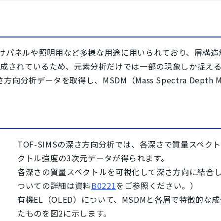
イ向けパネルや照明用など多様な用途に用いられており、層構
形成されているため、元素分析だけでは一部の現象しか捉え
方向分析データを取得し、MSDM（Mass Spectra Dept
TOF-SIMSの深さ方向分析では、各深さで質量スペ
クトル強度の3次元データが得られます。
各深さの質量スペクトルを可視化して深さ方向に結合した
ついての詳細は資料
B0221
をご参照ください。）
有機EL（OLED）について、MSDMと各層で特徴的
たものを図2に示します。