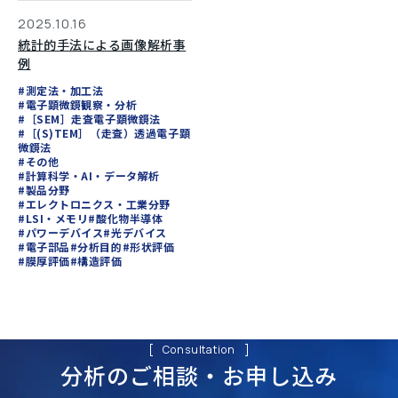
2025.10.16
統計的手法による画像解析事
例
#測定法・加工法
#電子顕微鏡観察・分析
#［SEM］走査電子顕微鏡法
#［(S)TEM］（走査）透過電子顕
微鏡法
#その他
#計算科学・AI・データ解析
#製品分野
#エレクトロニクス・工業分野
#LSI・メモリ
#酸化物半導体
#パワーデバイス
#光デバイス
#電子部品
#分析目的
#形状評価
#膜厚評価
#構造評価
Consultation
分析のご相談・
お申し込み