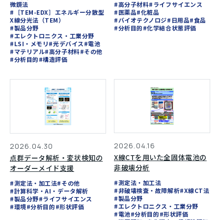
微鏡法
#高分子材料
#ライフサイエンス
#［TEM-EDX］エネルギー分散型
#医薬品
#化粧品
X線分光法（TEM）
#バイオテクノロジ
#日用品
#食品
#製品分野
#分析目的
#化学結合状態評価
#エレクトロニクス・工業分野
#LSI・メモリ
#光デバイス
#電池
#マテリアル
#高分子材料
#その他
#分析目的
#構造評価
2026.04.16
2026.04.30
X線CTを用いた全固体電池の
点群データ解析・変状検知の
非破壊分析
オーダーメイド支援
#測定法・加工法
#測定法・加工法
#その他
#非破壊検査・故障解析
#X線CT法
#計算科学・AI・データ解析
#製品分野
#製品分野
#ライフサイエンス
#エレクトロニクス・工業分野
#環境
#分析目的
#形状評価
#電池
#分析目的
#形状評価