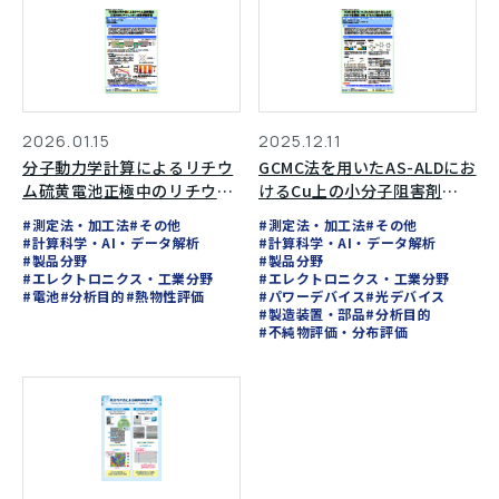
2026.01.15
2025.12.11
分子動力学計算によるリチウ
GCMC法を用いたAS-ALDにお
ム硫黄電池正極中のリチウム
けるCu上の小分子阻害剤
イオン拡散挙動評価
（SMI）とTMAの競合吸着解
#測定法・加工法
#その他
#測定法・加工法
#その他
析
#計算科学・AI・データ解析
#計算科学・AI・データ解析
#製品分野
#製品分野
#エレクトロニクス・工業分野
#エレクトロニクス・工業分野
#電池
#分析目的
#熱物性評価
#パワーデバイス
#光デバイス
#製造装置・部品
#分析目的
#不純物評価・分布評価