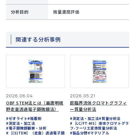
分析目的
微量濃度評価
関連する分析事例
2026.06.04
2026.05.21
OBF STEM法とは（最適明視
超臨界流体クロマトグラフィ
野走査透過電子顕微鏡法）
ー質量分析法
#ゼオライト
#吸着剤
#測定法・加工法
#質量分析法
#測定法・加工法
#［LC/FT-MS］液体クロマトグラ
#電子顕微鏡観察・分析
フ-フーリエ変換質量分析法
#［(S)TEM］（走査）透過電子顕
#製品分野
#マテリアル