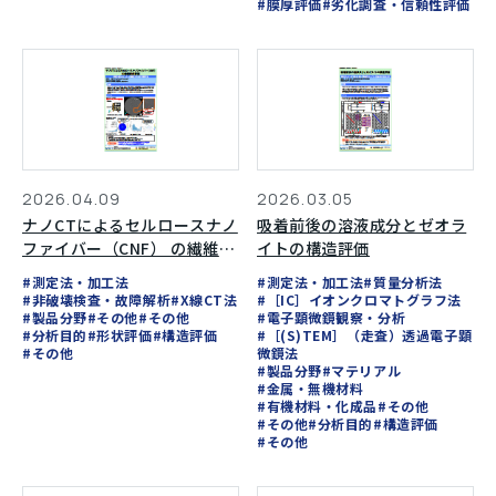
#膜厚評価
#劣化調査・信頼性評価
2026.04.09
2026.03.05
ナノCTによるセルロースナノ
吸着前後の溶液成分とゼオラ
ファイバー（CNF） の繊維配
イトの構造評価
向評価
#測定法・加工法
#測定法・加工法
#質量分析法
#非破壊検査・故障解析
#X線CT法
#［IC］イオンクロマトグラフ法
#製品分野
#その他
#その他
#電子顕微鏡観察・分析
#分析目的
#形状評価
#構造評価
#［(S)TEM］（走査）透過電子顕
#その他
微鏡法
#製品分野
#マテリアル
#金属・無機材料
#有機材料・化成品
#その他
#その他
#分析目的
#構造評価
#その他