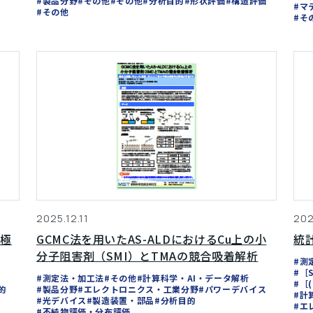
#製品分野
#その他
#その他
#分析目的
#形状評価
#構造評価
#マ
#その他
#そ
2025.12.11
202
正極
GCMC法を用いたAS-ALDにおけるCu上の小
統
分子阻害剤（SMI）とTMAの競合吸着解析
#測
#［
#測定法・加工法
#その他
#計算科学・AI・データ解析
#［
的
#製品分野
#エレクトロニクス・工業分野
#パワーデバイス
#計
#光デバイス
#製造装置・部品
#分析目的
#エ
#不純物評価・分布評価