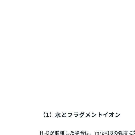
（1）水とフラグメントイオン
H
Oが脱離した場合は、
m/z
=18の強度
2