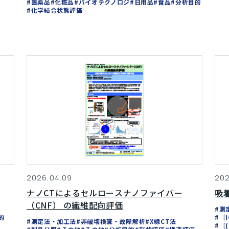
#医薬品
#化粧品
#バイオテクノロジ
#日用品
#食品
#分析目的
#化学結合状態評価
2026.04.09
202
ナノCTによるセルロースナノファイバー
吸
（CNF） の繊維配向評価
#測
的
#［
#測定法・加工法
#非破壊検査・故障解析
#X線CT法
#［