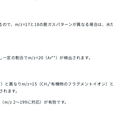
るので、
m/z
=17と18の脱ガスパターンが異なる場合は、水
++
対し一定の割合で
m/z
=20（Ar
）が検出されます。
+
+
）と異なり
m/z
=15（CH
有機物のフラグメントイオン）
3
されます。
析（
m/z
2～199に対応）が有効です。