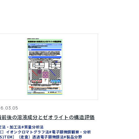
6.03.05
着前後の溶液成分とゼオライトの構造評価
定法・加工法
#質量分析法
IC］イオンクロマトグラフ法
#電子顕微鏡観察・分析
(S)TEM］（走査）透過電子顕微鏡法
#製品分野