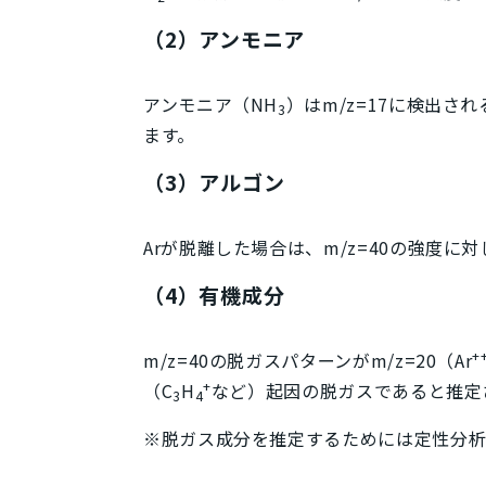
（2）アンモニア
アンモニア（NH
）は
m/z
=17に検出され
3
ます。
（3）アルゴン
Arが脱離した場合は、
m/z
=40の強度に
（4）有機成分
+
m/z
=40の脱ガスパターンが
m/z
=20（Ar
+
（C
H
など）起因の脱ガスであると推定
3
4
※脱ガス成分を推定するためには定性分