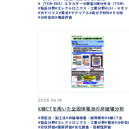
#［TEM-EDX］エネルギー分散型X線分光法（TEM）
#製品分野
#エレクトロニクス・工業分野
#LSI・メモリ
#光デバイス
#電池
#マテリアル
#高分子材料
#その他
#分析目的
#構造評価
2026.04.16
X線CTを用いた全固体電池の非破壊分析
#測定法・加工法
#非破壊検査・故障解析
#X線CT法
#製品分野
#エレクトロニクス・工業分野
#電池
#分析目
#形状評価
#膜厚評価
#劣化調査・信頼性評価