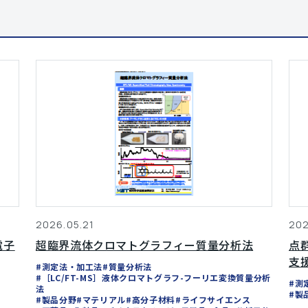
2026.05.21
202
電子
超臨界流体クロマトグラフィー質量分析法
点
支
#測定法・加工法
#質量分析法
#［LC/FT-MS］液体クロマトグラフ-フーリエ変換質量分析
#測
法
#製
#製品分野
#マテリアル
#高分子材料
#ライフサイエンス