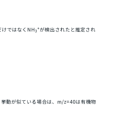
+
だけではなくNH
が検出されたと推定され
3
と挙動が似ている場合は、
m/z
=40は有機物