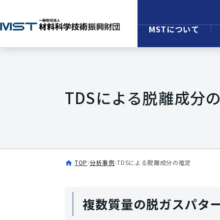
MSTについて
TDSによる脱離成分
TOP
分析事例
TDSによる脱離成分の推定
複数質量の脱ガスパタ