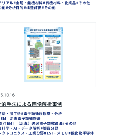
テリアル
#金属・無機材料
#有機材料・化成品
#その他
の他
#分析目的
#構造評価
#その他
5.10.16
計的手法による画像解析事例
定法・加工法
#電子顕微鏡観察・分析
SEM］走査電子顕微鏡法
(S)TEM］（走査）透過電子顕微鏡法
#その他
算科学・AI・データ解析
#製品分野
レクトロニクス・工業分野
#LSI・メモリ
#酸化物半導体