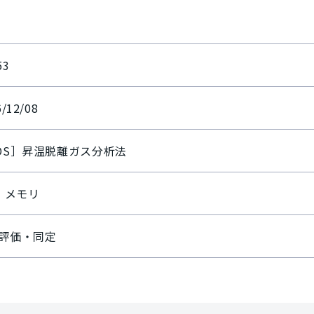
53
6/12/08
DS］昇温脱離ガス分析法
I・メモリ
評価・同定