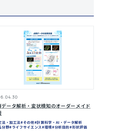
6.04.30
群データ解析・変状検知のオーダーメイド
援
定法・加工法
#その他
#計算科学・AI・データ解析
品分野
#ライフサイエンス
#環境
#分析目的
#形状評価