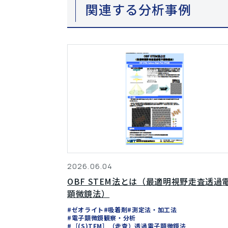
関連する分析事例
2026.06.04
OBF STEM法とは（最適明視野走査透過
顕微鏡法）
#ゼオライト
#吸着剤
#測定法・加工法
#電子顕微鏡観察・分析
#［(S)TEM］（走査）透過電子顕微鏡法