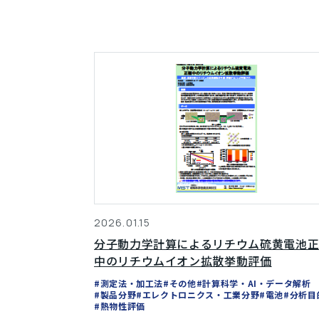
2026.01.15
分子動力学計算によるリチウム硫黄電池
中のリチウムイオン拡散挙動評価
#測定法・加工法
#その他
#計算科学・AI・データ解析
#製品分野
#エレクトロニクス・工業分野
#電池
#分析目
#熱物性評価