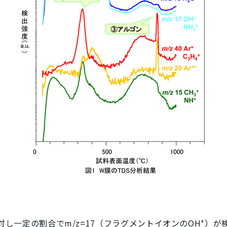
+
に対し一定の割合で
m/z
=17（フラグメントイオンのOH
）が