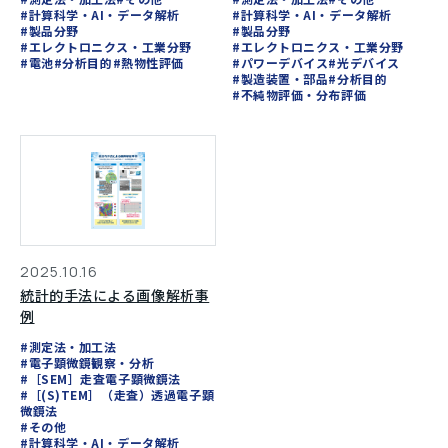
析
#計算科学・AI・データ解析
#計算科学・AI・データ解析
#製品分野
#製品分野
#エレクトロニクス・工業分野
#エレクトロニクス・工業分野
#電池
#分析目的
#熱物性評価
#パワーデバイス
#光デバイス
#製造装置・部品
#分析目的
#不純物評価・分布評価
2025.10.16
統計的手法による画像解析事
例
#測定法・加工法
#電子顕微鏡観察・分析
#［SEM］走査電子顕微鏡法
#［(S)TEM］（走査）透過電子顕
微鏡法
#その他
#計算科学・AI・データ解析