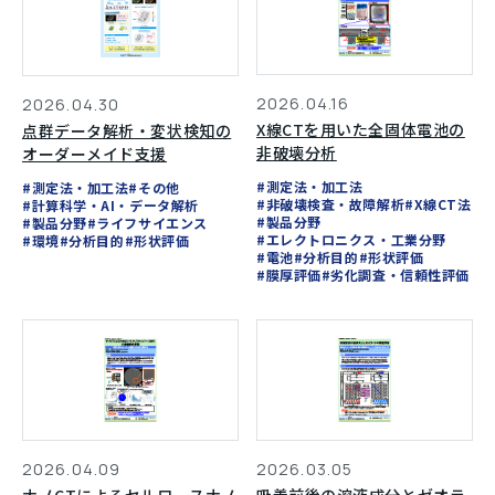
2026.04.16
2026.04.30
X線CTを用いた全固体電池の
点群データ解析・変状検知の
非破壊分析
オーダーメイド支援
#測定法・加工法
#測定法・加工法
#その他
#非破壊検査・故障解析
#X線CT法
#計算科学・AI・データ解析
#製品分野
#製品分野
#ライフサイエンス
#エレクトロニクス・工業分野
#環境
#分析目的
#形状評価
#電池
#分析目的
#形状評価
#膜厚評価
#劣化調査・信頼性評価
2026.04.09
2026.03.05