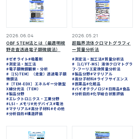
2026.06.04
2026.05.21
OBF STEM法とは（最適明視
超臨界流体クロマトグラフィ
野走査透過電子顕微鏡法）
ー質量分析法
#ゼオライト
#吸着剤
#測定法・加工法
#質量分析法
#測定法・加工法
#［LC/FT-MS］液体クロマトグラ
#電子顕微鏡観察・分析
フ-フーリエ変換質量分析法
#［(S)TEM］（走査）透過電子顕
#製品分野
#マテリアル
微鏡法
#高分子材料
#ライフサイエンス
#［TEM-EDX］エネルギー分散型
#医薬品
#化粧品
X線分光法（TEM）
#バイオテクノロジ
#日用品
#食品
#製品分野
#分析目的
#化学結合状態評価
#エレクトロニクス・工業分野
#LSI・メモリ
#光デバイス
#電池
#マテリアル
#高分子材料
#その他
#分析目的
#構造評価