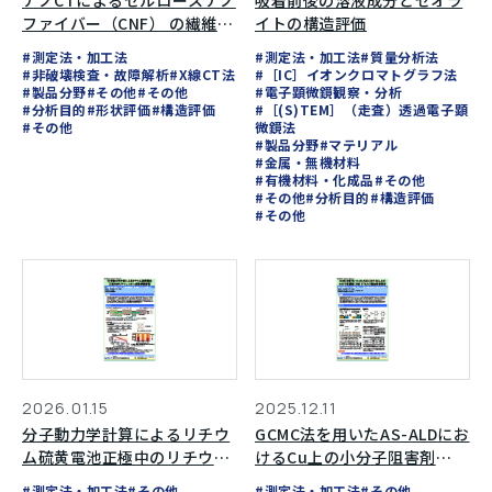
ナノCTによるセルロースナノ
吸着前後の溶液成分とゼオラ
ファイバー（CNF） の繊維配
イトの構造評価
向評価
#測定法・加工法
#測定法・加工法
#質量分析法
#非破壊検査・故障解析
#X線CT法
#［IC］イオンクロマトグラフ法
#製品分野
#その他
#その他
#電子顕微鏡観察・分析
#分析目的
#形状評価
#構造評価
#［(S)TEM］（走査）透過電子顕
#その他
微鏡法
#製品分野
#マテリアル
#金属・無機材料
#有機材料・化成品
#その他
#その他
#分析目的
#構造評価
#その他
2026.01.15
2025.12.11
分子動力学計算によるリチウ
GCMC法を用いたAS-ALDにお
ム硫黄電池正極中のリチウム
けるCu上の小分子阻害剤
イオン拡散挙動評価
（SMI）とTMAの競合吸着解
#測定法・加工法
#その他
#測定法・加工法
#その他