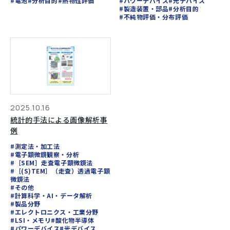
#電池
#分析目的
#熱物性評価
#パワーデバイス
#光デバイス
#製造装置・部品
#分析目的
#不純物評価・分布評価
2025.10.16
統計的手法による画像解析事
例
#測定法・加工法
#電子顕微鏡観察・分析
#［SEM］走査電子顕微鏡法
#［(S)TEM］（走査）透過電子顕
微鏡法
#その他
#計算科学・AI・データ解析
#製品分野
#エレクトロニクス・工業分野
#LSI・メモリ
#酸化物半導体
#パワーデバイス
#光デバイス