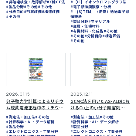
#非破壊検査・故障解析
#X線CT法
#［IC］イオンクロマトグラフ法
#製品分野
#その他
#その他
#電子顕微鏡観察・分析
#分析目的
#形状評価
#構造評価
#［(S)TEM］（走査）透過電子顕
#その他
微鏡法
#製品分野
#マテリアル
#金属・無機材料
#有機材料・化成品
#その他
#その他
#分析目的
#構造評価
#その他
2026.01.15
2025.12.11
分子動力学計算によるリチウ
GCMC法を用いたAS-ALDにお
ム硫黄電池正極中のリチウム
けるCu上の小分子阻害剤
イオン拡散挙動評価
（SMI）とTMAの競合吸着解
#測定法・加工法
#その他
#測定法・加工法
#その他
析
#計算科学・AI・データ解析
#計算科学・AI・データ解析
#製品分野
#製品分野
#エレクトロニクス・工業分野
#エレクトロニクス・工業分野