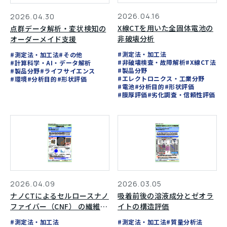
2026.04.16
2026.04.30
X線CTを用いた全固体電池の
点群データ解析・変状検知の
非破壊分析
オーダーメイド支援
#測定法・加工法
#測定法・加工法
#その他
#非破壊検査・故障解析
#X線CT法
#計算科学・AI・データ解析
#製品分野
#製品分野
#ライフサイエンス
#エレクトロニクス・工業分野
#環境
#分析目的
#形状評価
#電池
#分析目的
#形状評価
#膜厚評価
#劣化調査・信頼性評価
2026.04.09
2026.03.05
ナノCTによるセルロースナノ
吸着前後の溶液成分とゼオラ
ファイバー（CNF） の繊維配
イトの構造評価
向評価
#測定法・加工法
#測定法・加工法
#質量分析法