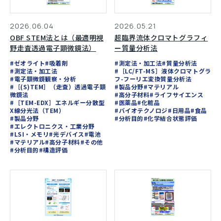
2026.06.04
2026.05.21
OBF STEM法とは（最適明視
超臨界流体クロマトグラフィ
野走査透過電子顕微鏡法）
ー質量分析法
#ゼオライト
#吸着剤
#測定法・加工法
#質量分析法
#測定法・加工法
#［LC/FT-MS］液体クロマトグラ
#電子顕微鏡観察・分析
フ-フーリエ変換質量分析法
#［(S)TEM］（走査）透過電子顕
#製品分野
#マテリアル
微鏡法
#高分子材料
#ライフサイエンス
#［TEM-EDX］エネルギー分散型
#医薬品
#化粧品
X線分光法（TEM）
#バイオテクノロジ
#日用品
#食品
#製品分野
#分析目的
#化学結合状態評価
#エレクトロニクス・工業分野
#LSI・メモリ
#光デバイス
#電池
#マテリアル
#高分子材料
#その他
#分析目的
#構造評価